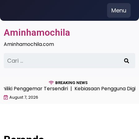
Skip
Menu
to
content
Aminhamochila
Aminhamochila.com
Cari
untuk:
BREAKING NEWS
miliki Penggemar Tersendiri |
Kebiasaan Pengguna Digit
August 7, 2026