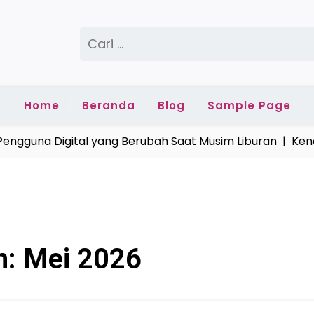
Cari
untuk:
Home
Beranda
Blog
Sample Page
gguna Digital yang Berubah Saat Musim Liburan |
Kenapa
n:
Mei 2026