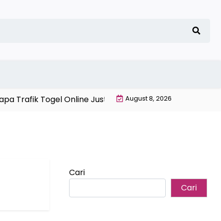
 Trafik Togel Online Justru Meningkat Saat Momen Libu
August 8, 2026
Cari
Cari