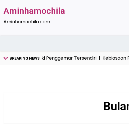
Skip
Aminhamochila
to
content
Aminhamochila.com
saran Ini Memiliki Penggemar Tersendiri |
Kebiasaan Pen
BREAKING NEWS
Bula