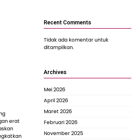
Recent Comments
Tidak ada komentar untuk
ditampilkan.
Archives
Mei 2026
April 2026
Maret 2026
ing
gan erat
Februari 2026
askan
November 2025
ngkatkan