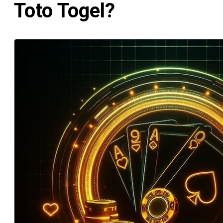
Toto Togel?