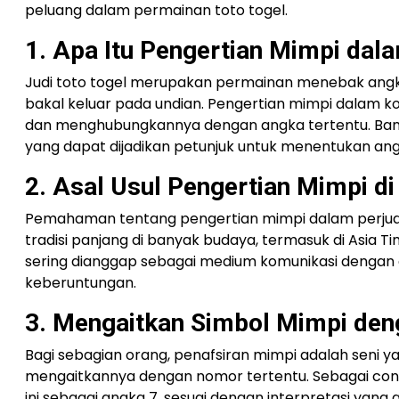
peluang dalam permainan toto togel.
1. Apa Itu Pengertian Mimpi dala
Judi toto togel merupakan permainan menebak angka
bakal keluar pada undian. Pengertian mimpi dalam k
dan menghubungkannya dengan angka tertentu. Ban
yang dapat dijadikan petunjuk untuk menentukan an
2. Asal Usul Pengertian Mimpi di
Pemahaman tentang pengertian mimpi dalam perjudian 
tradisi panjang di banyak budaya, termasuk di Asia T
sering dianggap sebagai medium komunikasi dengan 
keberuntungan.
3. Mengaitkan Simbol Mimpi den
Bagi sebagian orang, penafsiran mimpi adalah seni y
mengaitkannya dengan nomor tertentu. Sebagai con
ini sebagai angka 7, sesuai dengan interpretasi yang 