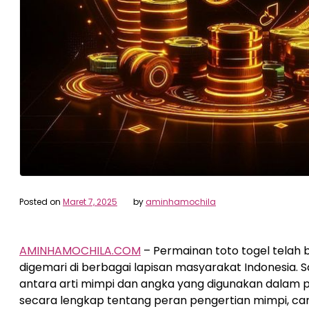
Posted on
Maret 7, 2025
by
aminhamochila
AMINHAMOCHILA.COM
– Permainan toto togel telah 
digemari di berbagai lapisan masyarakat Indonesia. S
antara arti mimpi dan angka yang digunakan dalam 
secara lengkap tentang peran pengertian mimpi, c