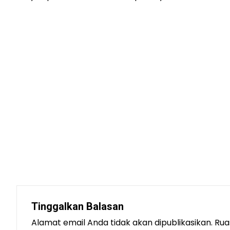
Navigasi
pos
Tinggalkan Balasan
Alamat email Anda tidak akan dipublikasikan.
Rua