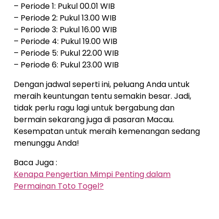
– Periode 1: Pukul 00.01 WIB
– Periode 2: Pukul 13.00 WIB
– Periode 3: Pukul 16.00 WIB
– Periode 4: Pukul 19.00 WIB
– Periode 5: Pukul 22.00 WIB
– Periode 6: Pukul 23.00 WIB
Dengan jadwal seperti ini, peluang Anda untuk
meraih keuntungan tentu semakin besar. Jadi,
tidak perlu ragu lagi untuk bergabung dan
bermain sekarang juga di pasaran Macau.
Kesempatan untuk meraih kemenangan sedang
menunggu Anda!
Baca Juga :
Kenapa Pengertian Mimpi Penting dalam
Permainan Toto Togel?