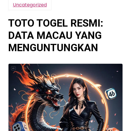
Uncategorized
TOTO TOGEL RESMI:
DATA MACAU YANG
MENGUNTUNGKAN