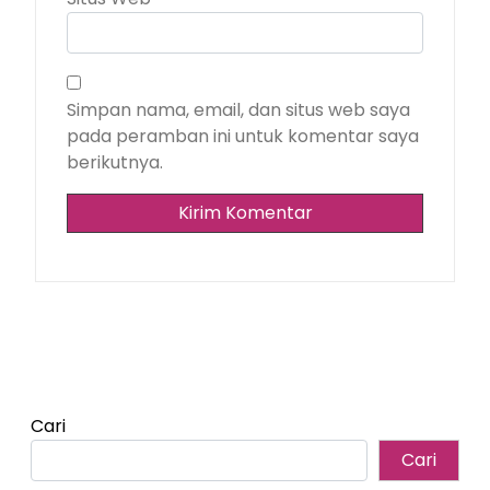
Simpan nama, email, dan situs web saya
pada peramban ini untuk komentar saya
berikutnya.
Cari
Cari