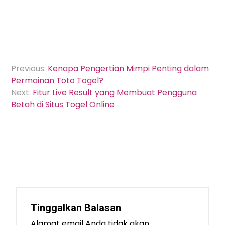
Navigasi
Previous:
Kenapa Pengertian Mimpi Penting dalam
pos
Permainan Toto Togel?
Next:
Fitur Live Result yang Membuat Pengguna
Betah di Situs Togel Online
Tinggalkan Balasan
Alamat email Anda tidak akan