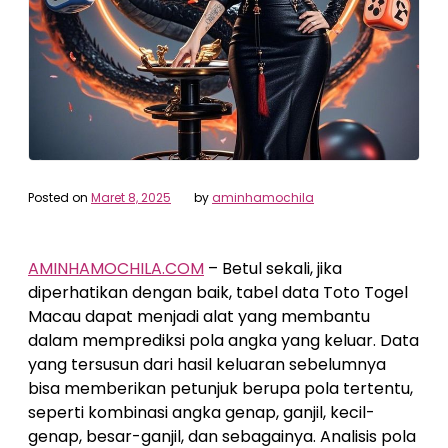
Posted on
Maret 8, 2025
by
aminhamochila
AMINHAMOCHILA.COM
– Betul sekali, jika
diperhatikan dengan baik, tabel data Toto Togel
Macau dapat menjadi alat yang membantu
dalam memprediksi pola angka yang keluar. Data
yang tersusun dari hasil keluaran sebelumnya
bisa memberikan petunjuk berupa pola tertentu,
seperti kombinasi angka genap, ganjil, kecil-
genap, besar-ganjil, dan sebagainya. Analisis pola