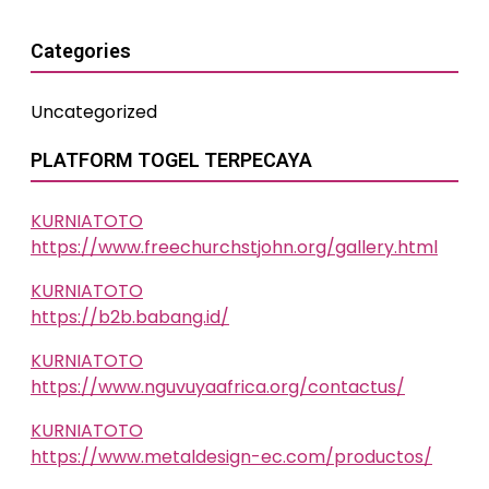
Categories
Uncategorized
PLATFORM TOGEL TERPECAYA
KURNIATOTO
https://www.freechurchstjohn.org/gallery.html
KURNIATOTO
https://b2b.babang.id/
KURNIATOTO
https://www.nguvuyaafrica.org/contactus/
KURNIATOTO
https://www.metaldesign-ec.com/productos/