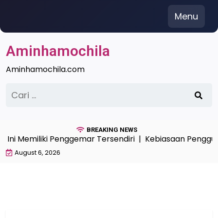
Skip
Menu
to
content
Aminhamochila
Aminhamochila.com
Cari
untuk:
BREAKING NEWS
i Memiliki Penggemar Tersendiri |
Kebiasaan Pengguna D
August 6, 2026