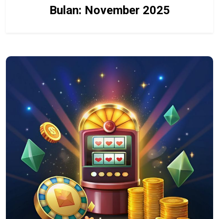
Bulan:
November 2025