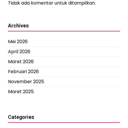
Tidak ada komentar untuk ditampilkan.
Archives
Mei 2026
April 2026
Maret 2026
Februari 2026
November 2025
Maret 2025
Categories