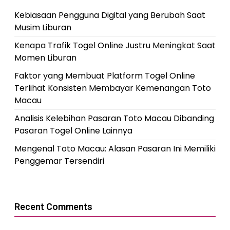
Kebiasaan Pengguna Digital yang Berubah Saat
Musim Liburan
Kenapa Trafik Togel Online Justru Meningkat Saat
Momen Liburan
Faktor yang Membuat Platform Togel Online
Terlihat Konsisten Membayar Kemenangan Toto
Macau
Analisis Kelebihan Pasaran Toto Macau Dibanding
Pasaran Togel Online Lainnya
Mengenal Toto Macau: Alasan Pasaran Ini Memiliki
Penggemar Tersendiri
Recent Comments