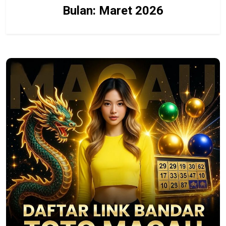
Bulan:
Maret 2026