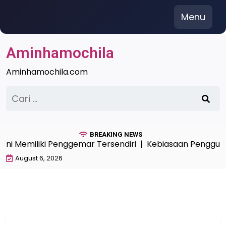
Skip
Menu
to
content
Aminhamochila
Aminhamochila.com
Cari
untuk:
BREAKING NEWS
i Memiliki Penggemar Tersendiri |
Kebiasaan Pengguna Di
August 6, 2026