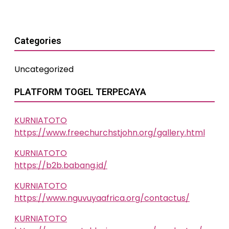
Categories
Uncategorized
PLATFORM TOGEL TERPECAYA
KURNIATOTO
https://www.freechurchstjohn.org/gallery.html
KURNIATOTO
https://b2b.babang.id/
KURNIATOTO
https://www.nguvuyaafrica.org/contactus/
KURNIATOTO