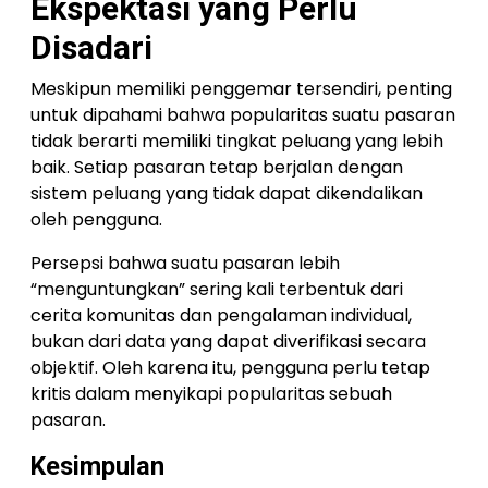
Ekspektasi yang Perlu
Disadari
Meskipun memiliki penggemar tersendiri, penting
untuk dipahami bahwa popularitas suatu pasaran
tidak berarti memiliki tingkat peluang yang lebih
baik. Setiap pasaran tetap berjalan dengan
sistem peluang yang tidak dapat dikendalikan
oleh pengguna.
Persepsi bahwa suatu pasaran lebih
“menguntungkan” sering kali terbentuk dari
cerita komunitas dan pengalaman individual,
bukan dari data yang dapat diverifikasi secara
objektif. Oleh karena itu, pengguna perlu tetap
kritis dalam menyikapi popularitas sebuah
pasaran.
Kesimpulan