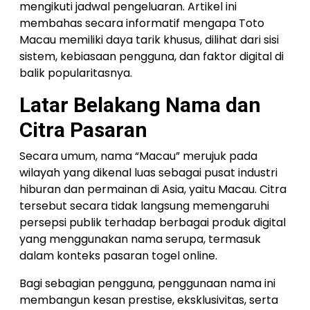
mengikuti jadwal pengeluaran. Artikel ini
membahas secara informatif mengapa Toto
Macau memiliki daya tarik khusus, dilihat dari sisi
sistem, kebiasaan pengguna, dan faktor digital di
balik popularitasnya.
Latar Belakang Nama dan
Citra Pasaran
Secara umum, nama “Macau” merujuk pada
wilayah yang dikenal luas sebagai pusat industri
hiburan dan permainan di Asia, yaitu Macau. Citra
tersebut secara tidak langsung memengaruhi
persepsi publik terhadap berbagai produk digital
yang menggunakan nama serupa, termasuk
dalam konteks pasaran togel online.
Bagi sebagian pengguna, penggunaan nama ini
membangun kesan prestise, eksklusivitas, serta