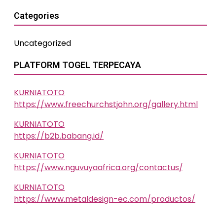
Categories
Uncategorized
PLATFORM TOGEL TERPECAYA
KURNIATOTO
https://www.freechurchstjohn.org/gallery.html
KURNIATOTO
https://b2b.babang.id/
KURNIATOTO
https://www.nguvuyaafrica.org/contactus/
KURNIATOTO
https://www.metaldesign-ec.com/productos/