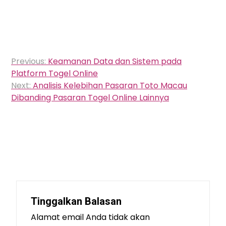
Navigasi
Previous:
Keamanan Data dan Sistem pada
pos
Platform Togel Online
Next:
Analisis Kelebihan Pasaran Toto Macau
Dibanding Pasaran Togel Online Lainnya
Tinggalkan Balasan
Alamat email Anda tidak akan