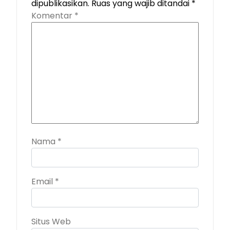
dipublikasikan.
Ruas yang wajib ditandai
*
Komentar
*
Nama
*
Email
*
Situs Web