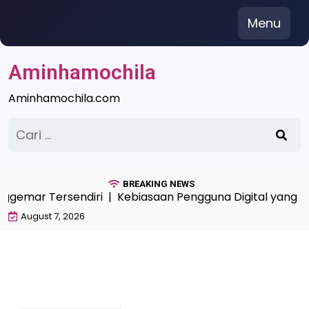
Skip
Menu
to
content
Aminhamochila
Aminhamochila.com
Cari
untuk:
BREAKING NEWS
gemar Tersendiri |
Kebiasaan Pengguna Digital yang Beru
August 7, 2026